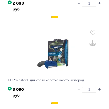
+
-
2 088
руб.
FURminator L для собак короткошерстных пород
+
-
3 090
руб.