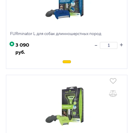
FURminator L для собак длинношерстных пород
+
-
3 090
руб.