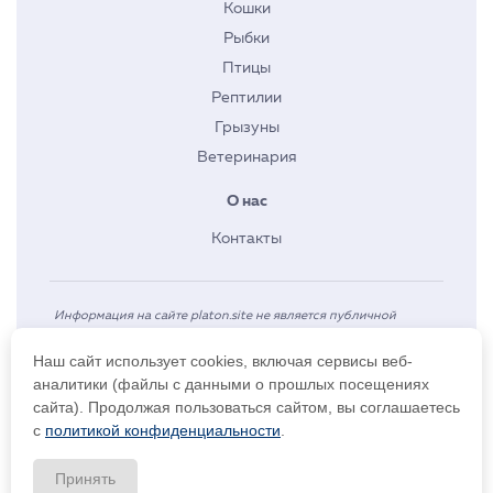
Кошки
Рыбки
Птицы
Рептилии
Грызуны
Ветеринария
О нас
Контакты
Информация на сайте platon.site не является публичной
офертой. Указанные цены действуют только при оформлении
Наш сайт использует cookies, включая сервисы веб-
заказа через интернет-магазин platon.site Телефон: +7 923 464
аналитики (файлы с данными о прошлых посещениях
0343
сайта). Продолжая пользоваться сайтом, вы соглашаетесь
с
политикой конфиденциальности
.
Принять