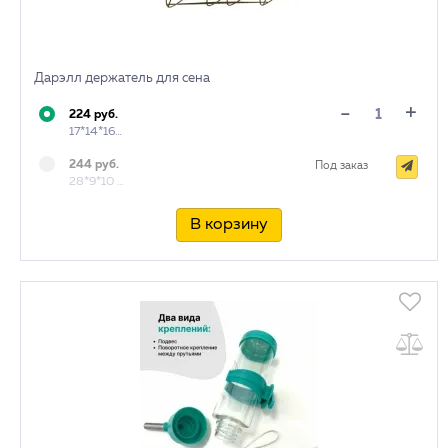
Дарэлл держатель для сена
+
-
224 руб.
17*14*16 см
244 руб.
Под заказ
28*9*10 см
В корзину