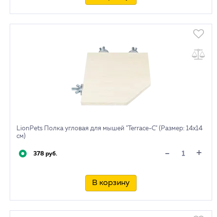
LionPets Полка угловая для мышей "Terrace-C" (Размер: 14х14
см)
+
-
378 руб.
В корзину