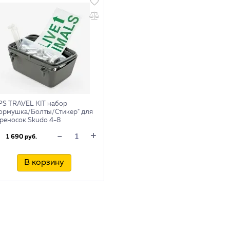
S TRAVEL KIT набор
ормушка/Болты/Стикер" для
реносок Skudo 4-8
+
-
1 690 руб.
В корзину