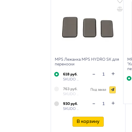
MPS Лежанка MPS HYDRO SK для
MP
переноски
"К
пе
+
-
618 руб.
SKUDO 1 38,5x24,5x1,5см
763 руб.
Под заказ
SKUDO 2 42x26,5x1,5см
+
-
930 руб.
SKUDO 3 46,5x30x1,5см
В корзину