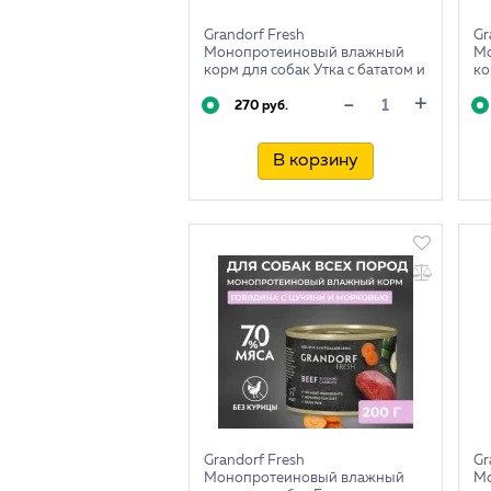
Grandorf Fresh
Gr
Монопротеиновый влажный
М
корм для собак Утка с бататом и
ко
цветной капустой, 200г
цу
+
-
270 руб.
В корзину
Grandorf Fresh
Gr
Монопротеиновый влажный
М