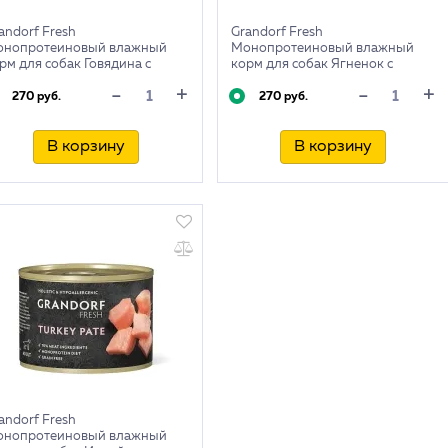
andorf Fresh
Grandorf Fresh
онопротеиновый влажный
Монопротеиновый влажный
рм для собак Говядина с
корм для собак Ягненок с
кини и морковью, 200г
цукини и цветной капустой ,
+
+
-
-
200г
270 руб.
270 руб.
В корзину
В корзину
andorf Fresh
онопротеиновый влажный