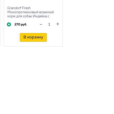
Grandorf Fresh
Монопротеиновый влажный
корм для собак Индейка с
тыквой и брокколи, 200г
+
-
270 руб.
В корзину