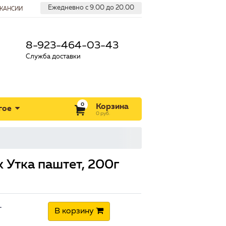
Ежедневно с 9.00 до 20.00
КАНСИИ
8-923-464-03-43
Служба доставки
0
Корзина
гое
0
руб.
ротеиновый влажный корм для собак Утка паштет, 200г
 Утка паштет, 200г
+
В корзину