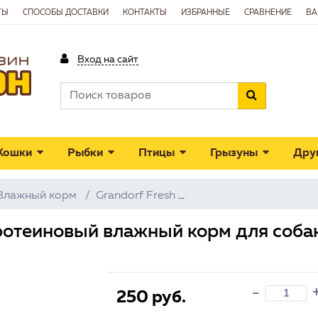
ТЫ
СПОСОБЫ ДОСТАВКИ
КОНТАКТЫ
ИЗБРАННЫЕ
СРАВНЕНИЕ
ВА
Вход на сайт
Кошки
Рыбки
Птицы
Грызуны
Дру
Влажный корм
Grandorf Fresh
Grandorf Fresh Моноп
ротеиновый влажный корм для собак
-
250 руб.