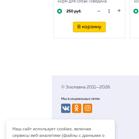
корм для собак Говядина
ко
паштет, 200г
па
+
-
250 руб.
В корзину
© Зоолавка 2011—2026
Мы в социальных сетях
Разработка сайта budev.ru
Наш сайт использует cookies, включая
сервисы веб-аналитики (файлы с данными о