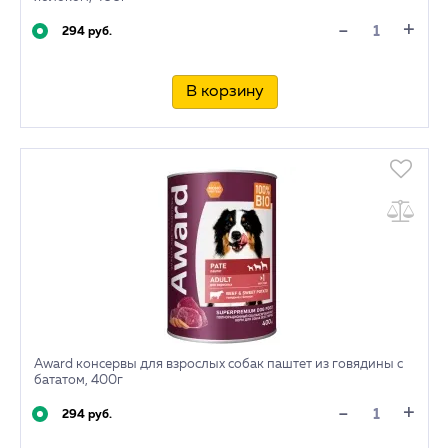
+
-
294 руб.
В корзину
Award консервы для взрослых собак паштет из говядины с
бататом, 400г
+
-
294 руб.