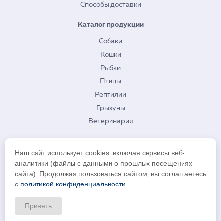
Способы доставки
Каталог продукции
Собаки
Кошки
Рыбки
Птицы
Рептилии
Грызуны
Ветеринария
О нас
Наш сайт использует cookies, включая сервисы веб-
Контакты
аналитики (файлы с данными о прошлых посещениях
сайта). Продолжая пользоваться сайтом, вы соглашаетесь
с
политикой конфиденциальности
.
Информация на сайте platon.site не является публичной офертой.
Указанные цены действуют только при оформлении заказа через
Принять
интернет-магазин platon.site Телефон: +7 923 464 0343