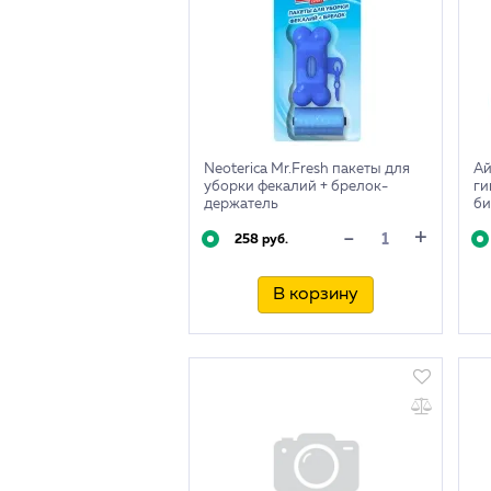
Neoterica Mr.Fresh пакеты для
Ай
уборки фекалий + брелок-
ги
держатель
би
+
-
258 руб.
В корзину