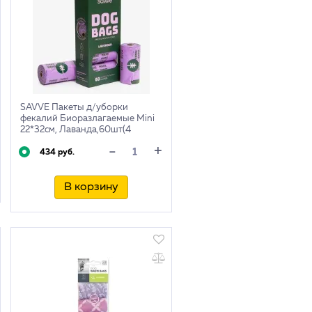
SAVVE Пакеты д/уборки
фекалий Биоразлагаемые Mini
22*32см, Лаванда,60шт(4
рулона)
+
-
434 руб.
В корзину