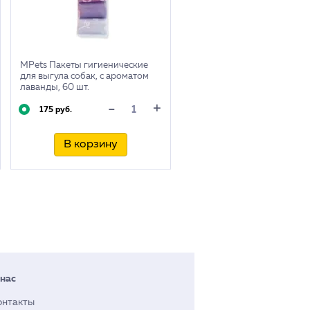
MPets Пакеты гигиенические
для выгула собак, с ароматом
лаванды, 60 шт.
+
-
175 руб.
В корзину
 нас
онтакты