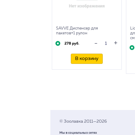
SAVVE Диспенсер для
Li
пакетов+1 рулон
дл
см
+
-
278 руб.
В корзину
© Зоолавка 2011—2026
Мы в социальных сетях