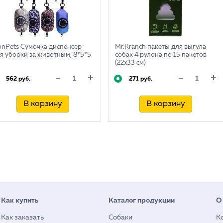
onPets Сумочка диспенсер
Mr.Kranch пакеты для выгула
я уборки за животным, 8*5*5
собак 4 рулона по 15 пакетов
(22x33 см)
+
+
-
-
562 руб.
271 руб.
В корзину
В корзину
Как купить
Каталог продукции
О
Как заказать
Собаки
К