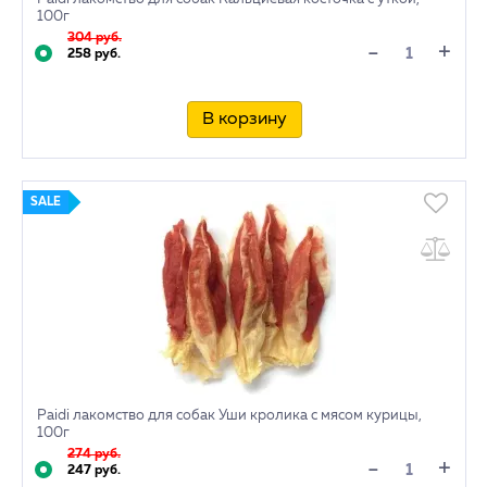
100г
304 руб.
+
-
258 руб.
В корзину
SALE
Paidi лакомство для собак Уши кролика с мясом курицы,
100г
274 руб.
+
-
247 руб.