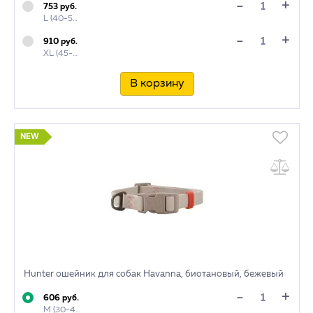
+
-
753 руб.
L (40-55 см)
+
-
910 руб.
XL (45-65 см)
В корзину
NEW
Hunter ошейник для собак Havanna, биотановый, бежевый
+
-
606 руб.
M (30-45 см)