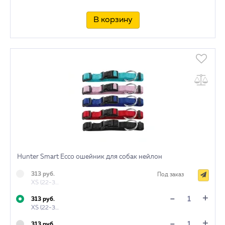
В корзину
Hunter Smart Ecco ошейник для собак нейлон
313 руб.
Под заказ
XS (22-34 см) бирюзовый
+
-
313 руб.
XS (22-34 см) красный
+
-
313 руб.