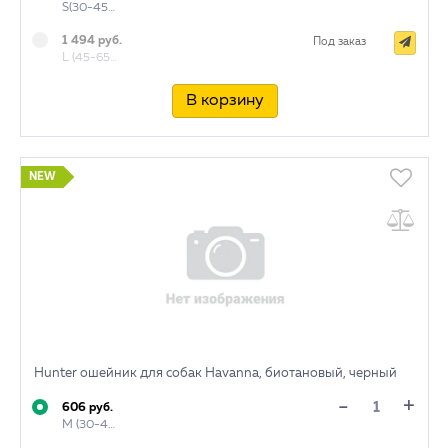
S(30-45см)
1 494 руб.
Под заказ
L (45-65 см)
В корзину
NEW
Hunter ошейник для собак Havanna, биотановый, черный
+
-
606 руб.
M (30-45 см)