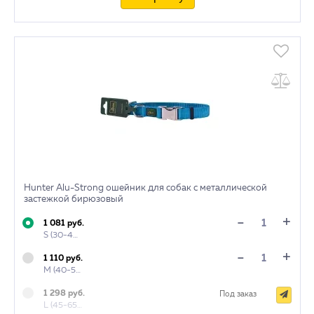
Hunter Alu-Strong ошейник для собак с металлической
застежкой бирюзовый
+
-
1 081 руб.
S (30-45 см)
+
-
1 110 руб.
M (40-55 см)
1 298 руб.
Под заказ
L (45-65 см)