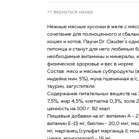
<< вернуться назад
Нежные мясные кусочки в желе с мясо
сочетание для полноценного и сбала
кошек и котов. Паучи Dr. Clauder`s о
питомца и станут для него любимым 
необходимые витамины и минералы, к
физическое здоровье и вес в норме.
Состав: мясо и мясные субпродукты (в
индейка мин. 5%), мука пшеничная в/с
таурин, загустители.
Содержание питательных веществ на 1
7,5%, жир 4,5%, клетчатка 0,3%, зола 
ценность на 100 г: 82 ккал.
Пищевые добавки на кг: витамин А - 
витамин E-15 мг, биотин - 20,0 мкг, ме
мг, марганец (сульфат марганца II, мон
цинка, моногидрат) - 16 мг.