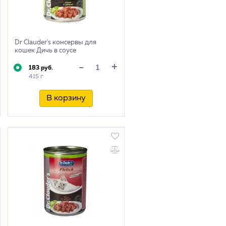
Dr Clauder's консервы для
кошек Дичь в соусе
+
-
183 руб.
415 г
В корзину