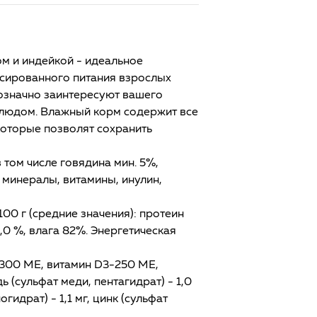
м и индейкой - идеальное
нсированного питания взрослых
днозначно заинтересуют вашего
блюдом. Влажный корм содержит все
оторые позволят сохранить
 том числе говядина мин. 5%,
, минералы, витамины, инулин,
00 г (средние значения): протеин
2,0 %, влага 82%. Энергетическая
2300 МЕ, витамин D3-250 МЕ,
дь (сульфат меди, пентагидрат) - 1,0
огидрат) - 1,1 мг, цинк (сульфат