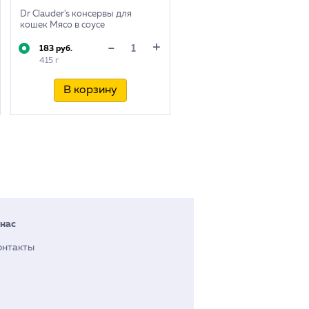
Dr Clauder's консервы для
кошек Мясо в соусе
+
-
183 руб.
415 г
В корзину
 нас
онтакты