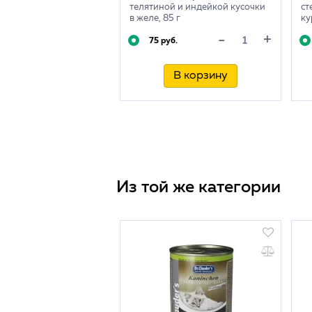
телятиной и индейкой кусочки
ст
в желе, 85 г
ку
85
+
-
75 руб.
В корзину
Из той же категории