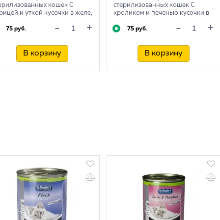
ерилизованных кошек С
стерилизованных кошек С
рицей и уткой кусочки в желе,
кроликом и печенью кусочки в
 г
соусе, 85 г
+
+
-
-
75 руб.
75 руб.
В корзину
В корзину