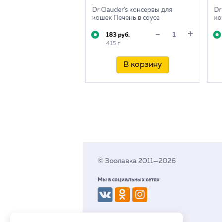
Dr Clauder's консервы для
Dr
кошек Печень в соусе
ко
+
-
183 руб.
415 г
В корзину
© Зоолавка 2011—2026
Мы в социальных сетях
Разработка сайта budev.ru