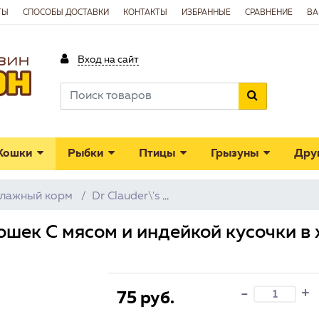
ТЫ
СПОСОБЫ ДОСТАВКИ
КОНТАКТЫ
ИЗБРАННЫЕ
СРАВНЕНИЕ
ВА
Вход на сайт
Кошки
Рыбки
Птицы
Грызуны
Дру
лажный корм
Dr Clauder\'s
Dr Clauder's пауч для ко
кошек С мясом и индейкой кусочки в 
+
-
75 руб.