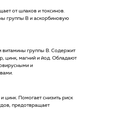
щает от шлаков и токсинов.
ины группы B и аскорбиновую
K и витамины группы B. Содержит
, цинк, магний и йод. Обладают
овирусными и
вами.
и цинк. Помогает снизить риск
удов, предотвращает