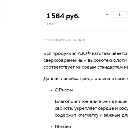
-
1 584 руб.
1,5 кг
<< вернуться назад
Вся продукция AJO® изготавливаетс
сверхсовременным высокотехнологич
соответствует мировым стандартам ка
Данная линейка представлена в самых
C Рисом
Благоприятное влияние на кише
свойств, укрепляет сердце и сос
содержит клетчатку и важные дл
Яблоко