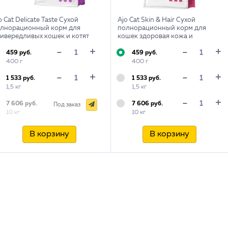
o Cat Delicate Taste Сухой
Ajo Cat Skin & Hair Сухой
лнорационный корм для
полнорационный корм для
ивередливых кошек и котят
кошек здоровая кожа и
красивая шерсть
+
+
-
-
459 руб.
459 руб.
400 г
400 г
+
+
-
-
1 533 руб.
1 533 руб.
1,5 кг
1,5 кг
+
-
7 606 руб.
7 606 руб.
Под заказ
10 кг
10 кг
В корзину
В корзину