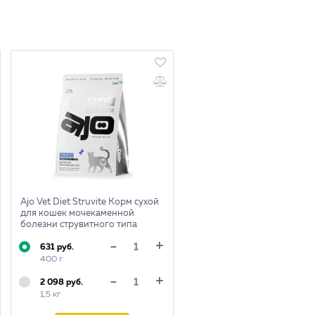
Ajo Vet Diet Struvite Корм сухой
для кошек мочекаменной
болезни струвитного типа
+
-
631 руб.
400 г
+
-
2 098 руб.
1,5 кг