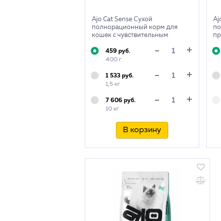
Ajo Cat Sense Сухой
Aj
полнорационный корм для
по
кошек с чувствительным
пр
пищеварением
+
-
459 руб.
400 г
+
-
1 533 руб.
1,5 кг
+
-
7 606 руб.
10 кг
В корзину