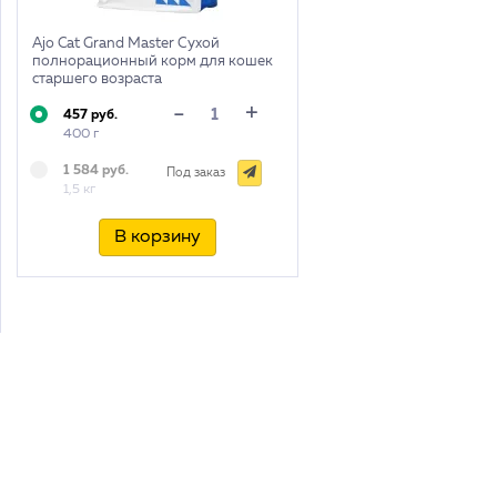
Ajo Cat Grand Master Сухой
полнорационный корм для кошек
старшего возраста
+
-
457 руб.
400 г
1 584 руб.
Под заказ
1,5 кг
В корзину