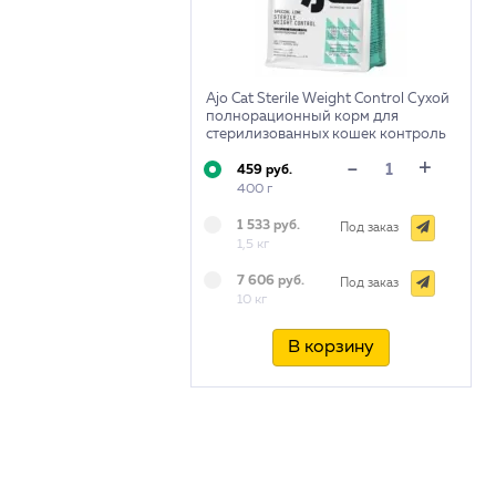
Ajo Cat Sterile Weight Control Сухой
полнорационный корм для
стерилизованных кошек контроль
веса
+
-
459 руб.
400 г
1 533 руб.
Под заказ
1,5 кг
7 606 руб.
Под заказ
10 кг
В корзину