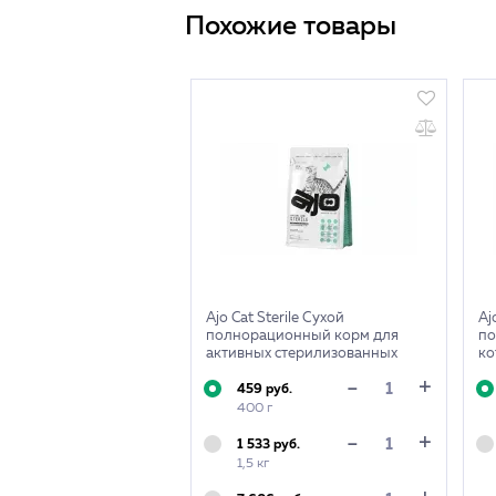
Похожие товары
Ajo Cat Sterile Сухой
Aj
полнорационный корм для
по
активных стерилизованных
ко
кошек
к
+
-
459 руб.
400 г
+
-
1 533 руб.
1,5 кг