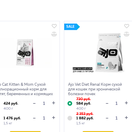
SALE
o Cat Kitten & Mom Сухой
Ajo Vet Diet Renal Корм сухой
лнорационный корм для
для кошек при хронической
тят, беременных и кормящих
болезни почек
ошек
730 руб.
+
+
-
-
424 руб.
584 руб.
400 г
400 г
2 353 руб.
+
+
-
-
1 476 руб.
1 882 руб.
1,5 кг
1,5 кг