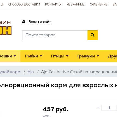
ТЫ
СПОСОБЫ ДОСТАВКИ
КОНТАКТЫ
ИЗБРАННЫЕ
СРАВНЕНИЕ
ВА
Вход на сайт
Кошки
Рыбки
Птицы
Грызуны
Дру
ухой корм
Ajo
Ajo Cat Аctive Сухой полнорационны
 полнорационный корм для взрослых
-
457 руб.
400 г