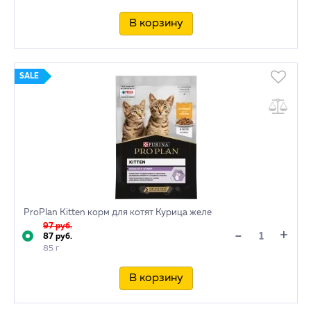
В корзину
SALE
ProPlan Kitten корм для котят Курица желе
97 руб.
+
-
87 руб.
85 г
В корзину