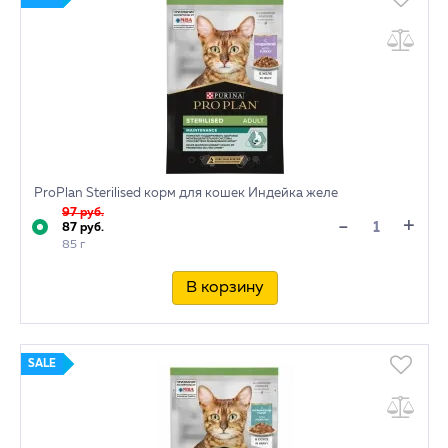
ProPlan Sterilised корм для кошек Индейка желе
97 руб.
+
-
87 руб.
85 г
В корзину
SALE