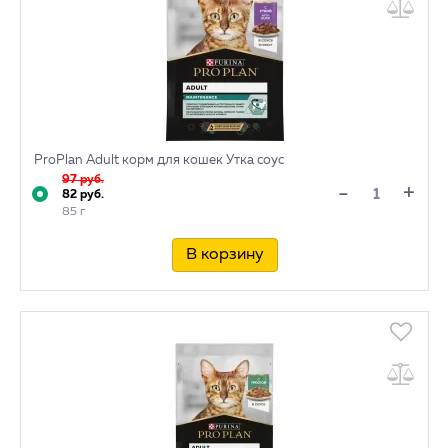
ProPlan Adult корм для кошек Утка соус
97 руб.
+
-
82 руб.
85 г
В корзину